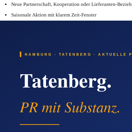
Neue Partnerschaft, Kooperation oder Lieferanten-Bezie
Saisonale Aktion mit klarem Zeit-Fenster
Wichtig ist, dass jede Pressemitteilung einen klaren Aufhän
bietet.
Was die Verschiebung von Google zu KI
Suchanfragen verlagern sich messbar in Richtung KI-Antwort-
'Wer ist auf XY in Altona spezialisiert'. Diese Systeme ziehen
aus: Sie wird nicht nur in Google sichtbar, sondern fließt in 
Suchanfragen, bei denen Altona-Anbieter
Typische Online-Such-Phrasen, bei denen ein Altona-Anbieter 