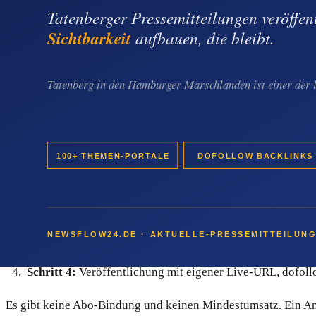
"Presseartikel Altona"
"PR Hamburg Altona"
"Backlink Altona Newsroom"
Wie der Prozess bei newsflow24 aussieht
Der Ablauf ist bewusst einfach gehalten und nimmt einem Al
Schritt 1:
Passendes Paket im Online-Shop kaufen — Paket
Schritt 2:
Text und Bild liefern oder gegen Aufpreis redakt
Schritt 3:
Redaktionelle Prüfung durch die Newsflow-Red
Schritt 4:
Veröffentlichung mit eigener Live-URL, dofollo
Es gibt keine Abo-Bindung und keinen Mindestumsatz. Ein Anb