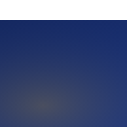
che und KI-Antwort-Systeme einen nachvollziehbaren Inhalt
ragen wie 'Welche guten Anbieter gibt es in Altona' oder
 und genau dort spielt eine Pressemitteilung ihre zweite Stärke