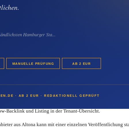
tona-Anbieter den klassischen PR-Aufwand ab:
e starten bei 2 EUR pro Pressemitteilung.
ionell erstellen lassen.
aktion.
w-Backlink und Listing in der Tenant-Übersicht.
ieter aus Altona kann mit einer einzelnen Veröffentlichung s