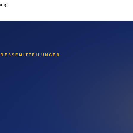
hung
ger hat — eine eigene Geschichte, die für Auftraggeber-Recher
-Antworten bedeutet
Systeme. ChatGPT, Gemini, Perplexity und Claude beantworten F
 ihre Informationen aus redaktionell veröffentlichten Quellen —
die Antwort-Datenbasis der KI-Systeme ein.
 erscheinen sollten
sichtbar werden sollte: