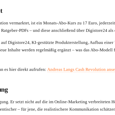
t
n vermarktet, ist ein Monats-Abo-Kurs zu 17 Euro, jederzeit kü
Ratgeber-PDFs – und diese anschließend über Digistore24 als ei
n auf Digistore24, KI-gestützte Produkterstellung, Aufbau eine
eue Inhalte werden regelmäßig ergänzt – was das Abo-Modell fü
 es hier direkt aufrufen:
Andreas Langs Cash Revolution ans
ung
ng. Er setzt nicht auf die im Online-Marketing verbreiteten H
hentischer – für jene, die realistischere Kommunikation schätzen