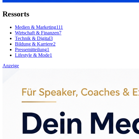
Ressorts
Medien & Marketing
111
Wirtschaft & Finanzen
7
Technik & Digital
3
Bildung & Karriere
2
Pressemitteilung
1
Lifestyle & Mode
1
Anzeige