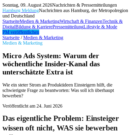
Sonntag, 09. August 2026
Nachrichten & Pressemitteilungen
Hamburg Meldung
Nachrichten aus Hamburg, der Metropolregion
und Deutschland
Startseite
Medien & Marketing
Wirtschaft & Finanzen
Technik &
Digital
Bildung & Karriere
Pressemitteilung
Lifestyle & Mode
PM veröffentlichen
Startseite
/
Medien & Marketing
Medien & Marketing
Micro Ads System: Warum der
wöchentliche Insider-Kanal das
unterschätzte Extra ist
Wie ein steter Strom an Produktideen Einsteigern hilft, die
schwierigste Frage zu beantworten: Was soll ich überhaupt
bewerben?
Veröffentlicht am
24. Juni 2026
Das eigentliche Problem: Einsteiger
wissen oft nicht, WAS sie bewerben