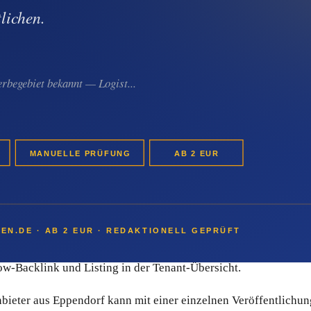
Anbieter spielt
pendorf-Anbieter den klassischen PR-Aufwand ab:
e starten bei 2 EUR pro Pressemitteilung.
ionell erstellen lassen.
aktion.
w-Backlink und Listing in der Tenant-Übersicht.
ieter aus Eppendorf kann mit einer einzelnen Veröffentlichun