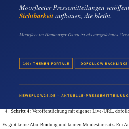
"Pressemitteilung Eppendorf"
"PR Hamburg Eppendorf"
"Backlink Eppendorf Newsroom"
Welche Rolle newsflow24 für Eppendorf-
Der Ablauf ist bewusst einfach gehalten und nimmt einem Ep
Schritt 1:
Passendes Paket im Online-Shop kaufen — Paket
Schritt 2:
Text und Bild liefern oder gegen Aufpreis redakt
Schritt 3:
Redaktionelle Prüfung durch die Newsflow-Red
Schritt 4:
Veröffentlichung mit eigener Live-URL, dofollo
Es gibt keine Abo-Bindung und keinen Mindestumsatz. Ein Anb