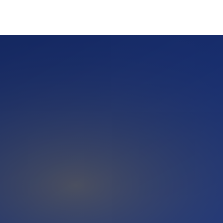
che und KI-Antwort-Systeme einen nachvollziehbaren Inhalt
Fragen wie 'Welche guten Anbieter gibt es in Eppendorf'
Quellen — und genau dort spielt eine Pressemitteilung ihre