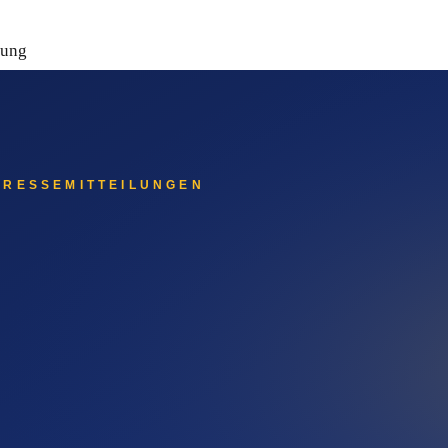
nung
ger hat — eine eigene Geschichte, die für Auftraggeber-Recher
ählen
Systeme. ChatGPT, Gemini, Perplexity und Claude beantworten 
me ziehen ihre Informationen aus redaktionell veröffentlichten 
ern fließt in die Antwort-Datenbasis der KI-Systeme ein.
eter erscheinen sollten
ter sichtbar werden sollte: