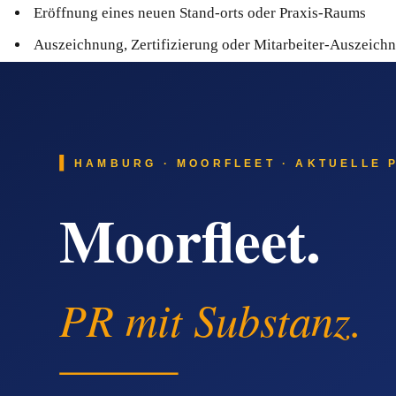
Eröffnung eines neuen Stand-orts oder Praxis-Raums
Auszeichnung, Zertifizierung oder Mitarbeiter-Auszeich
Wichtig ist, dass jede Pressemitteilung einen klaren Aufhän
bietet.
Warum KI-Such-Antworten heute mit-z
Suchanfragen verlagern sich messbar in Richtung KI-Antwort-
oder 'Wer ist auf XY in Eppendorf spezialisiert'. Diese Syste
zweite Stärke aus: Sie wird nicht nur in Google sichtbar, sond
Suchanfragen, bei denen Eppendorf-Anbi
Typische Online-Such-Phrasen, bei denen ein Eppendorf-Anbie