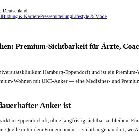
d Deutschland
l
Bildung & Karriere
Pressemitteilung
Lifestyle & Mode
ichen: Premium-Sichtbarkeit für Ärzte, Co
versitätsklinikum Hamburg-Eppendorf) und ist ein Premium-W
Premium-Wohnen mit UKE-Anker — eine Mediziner- und Premium
auerhafter Anker ist
kt in Eppendorf oft, ohne langfristig sichtbar zu bleiben. Ein
line-Quelle unter dem Firmennamen — sichtbar genau dort, wo A