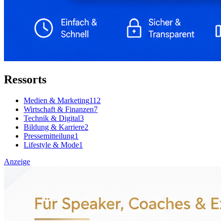
Ressorts
Medien & Marketing
112
Wirtschaft & Finanzen
7
Technik & Digital
3
Bildung & Karriere
2
Pressemitteilung
1
Lifestyle & Mode
1
Anzeige